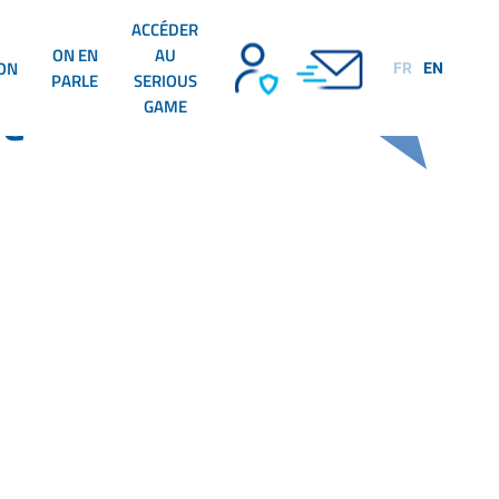
ACCÉDER
ON EN
AU
ION
FR
EN
PARLE
SERIOUS
GAME
NG